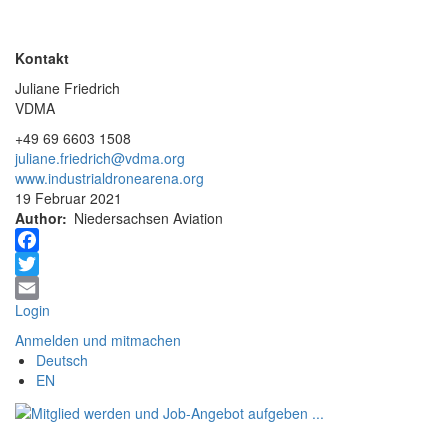
Kontakt
Juliane Friedrich
VDMA
+49 69 6603 1508
juliane.friedrich@vdma.org
www.industrialdronearena.org
19 Februar 2021
Author
Niedersachsen Aviation
Facebook
Twitter
Login
Email
Anmelden und mitmachen
Deutsch
EN