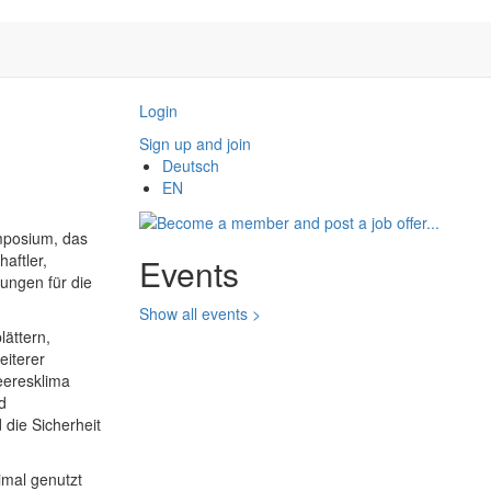
Login
Sign up and join
Deutsch
EN
ymposium, das
aftler,
Events
ungen für die
Show all events >
ättern,
eiterer
eeresklima
d
die Sicherheit
imal genutzt