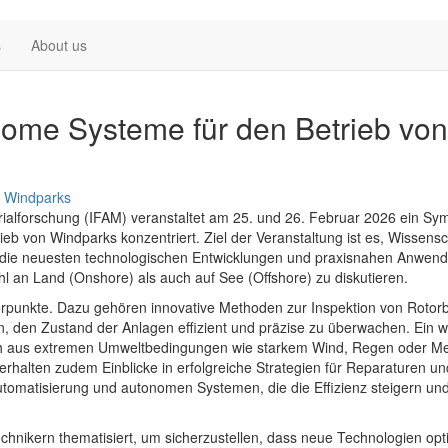
s
About us
ome Systeme für den Betrieb von
rialforschung (IFAM) veranstaltet am 25. und 26. Februar 2026 ein S
 von Windparks konzentriert. Ziel der Veranstaltung ist es, Wissensch
die neuesten technologischen Entwicklungen und praxisnahen Anwend
l an Land (Onshore) als auch auf See (Offshore) zu diskutieren.
unkte. Dazu gehören innovative Methoden zur Inspektion von Rotorbl
 den Zustand der Anlagen effizient und präzise zu überwachen. Ein w
sich aus extremen Umweltbedingungen wie starkem Wind, Regen oder M
rhalten zudem Einblicke in erfolgreiche Strategien für Reparaturen un
tomatisierung und autonomen Systemen, die die Effizienz steigern und 
chnikern thematisiert, um sicherzustellen, dass neue Technologien opt