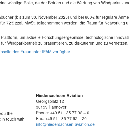
eine wichtige Rolle, da der Betrieb und die Wartung von Windparks z
hbucher (bis zum 30. November 2025) und bei 600 € für reguläre Anme
 für 72 € zzgl. MwSt. teilgenommen werden, die Raum für Networking 
lattform, um aktuelle Forschungsergebnisse, technologische Innovat
r Windparkbetrieb zu präsentieren, zu diskutieren und zu vernetzen.
ebseite des Fraunhofer IFAM verfügbar.
Niedersachsen Aviation
Georgsplatz 12
30159 Hannover
Phone: +49 511 35 77 92 – 0
 you the
Fax: +49 511 35 77 92 – 20
 in touch with
info@niedersachsen-aviation.de